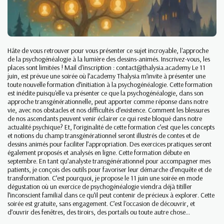
Hâte de vous retrouver pour vous présenter ce sujet incroyable, l'approche
de la psychogénéalogie à la lumière des dessins-animés. Inscrivez-vous, les
places sont limitées ! Mail d'inscription : contact@thalysia.academy Le 11
juin, est prévue une soirée où l’academy Thalysia m’invite à présenter une
toute nouvelle formation d’initiation à la psychogénéalogie. Cette formation
est inédite puisqu'elle va présenter ce que la psychogénéalogie, dans son
approche transgénérationnelle, peut apporter comme réponse dans notre
vie, avec nos obstacles et nos difficultés d’existence. Comment les blessures
de nos ascendants peuvent venir éclairer ce qui reste bloqué dans notre
actualité psychique? Et, l’originalité de cette formation c’est que les concepts
et notions du champ transgénérationnel seront illustrés de contes et de
dessins animés pour faciliter l’appropriation. Des exercices pratiques seront
également proposés et analysés en ligne. Cette formation débute en
septembre. En tant qu’analyste transgénérationnel pour accompagner mes
patients, je conçois des outils pour favoriser leur démarche d’enquête et de
transformation. C’est pourquoi, je propose le 11 juin une soirée en mode
dégustation où un exercice de psychogénéalogie viendra déjà titiller
l’inconscient familial dans ce qu’il peut contenir de précieux à explorer. Cette
soirée est gratuite, sans engagement. C’est l'occasion de découvrir, et
d’ouvrir des fenêtres, des tiroirs, des portails ou toute autre chose...